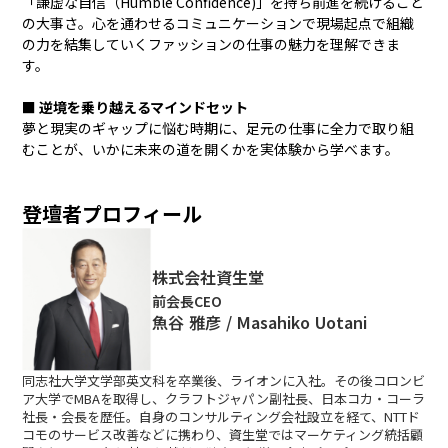
「謙虚な自信（Humble Confidence)」を持ち前進を続けること
の大事さ。心を通わせるコミュニケーションで現場起点で組織
の力を結集していくファッションの仕事の魅力を理解できま
す。
■
逆境を乗り越えるマインドセット
夢と現実のギャップに悩む時期に、足元の仕事に全力で取り組
むことが、いかに未来の道を開くかを実体験から学べます。
登壇者プロフィール
株式会社資生堂
前会長CEO
魚谷 雅彦​ / Masahiko Uotani
同志社大学文学部英文科を卒業後、ライオンに入社。その後コロンビ
ア大学でMBAを取得し、クラフトジャパン副社長、日本コカ・コーラ
社長・会長を歴任。自身のコンサルティング会社設立を経て、NTTド
コモのサービス改善などに携わり、資生堂ではマーケティング統括顧