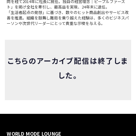
問を経て2014年に社長に就任。独自の経営理念｜ピープルファース
ト」を掲げ全社を牽引し、最高益を実現、24年末に退任。
「生活者起点の発想」に基づき、数々のヒット商品創出やサービス改
善を推進。組織を鼓舞し難局を乗り越えた経験は、多くのビジネスパ
ーソンや次世代リーダーにとって貴重な示唆を与える。
こちらのアーカイブ配信は終了しま
した。
WORLD MODE LOUNGE