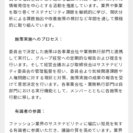
情報発信を中心とする活動を推進しています。業界や事業
を取り巻くサステナビリティ課題を継続的に学び、現状分
析による課題抽出や改善施策の検討など年間を通して積極
的に取り組んでいます。
施策実施へのプロセス：
委員会で決定した施策は各事業会社や業務執行部門と連携
して実行し、グループ経営への定期的な報告および提言を
行います。そして経営会議および取締役会はサステナビリ
ティ委員会の管理監督を担い、委員会より気候関連課題や
人権問題に対する現状と対策、施策実施の成果の報告を受
けて意思決定を行います。各事業会社・業務執行部門は自
部門における実行機能として、メンバーとともに各施策を
行動に移します。
有識者の参画：
ファッション業界のサステナビリティに幅広い知見を有す
る有識者に参画いただき、議論の質を高めています。業界