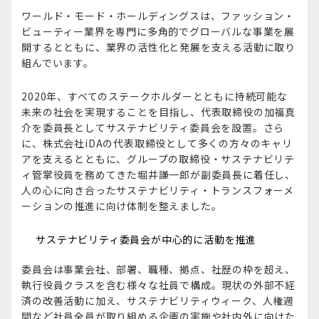
ワールド・モード・ホールディングスは、ファッション・
ビューティー業界を専門に多角的でグローバルな事業を展
開するとともに、業界の活性化と発展を支える活動に取り
組んでいます。
2020年、すべてのステークホルダーとともに持続可能な
未来の社会を実現することを目指し、代表取締役の加福真
介を委員長としてサステナビリティ委員会を設置。さら
に、株式会社iDAの代表取締役として多くの方々のキャリ
アを支えるとともに、グループの取締役・サステナビリテ
ィ管掌役員を務めてきた堀井謙一郎が副委員長に着任し、
人の心に向き合ったサステナビリティ・トランスフォーメ
ーションの推進に向け体制を整えました。
サステナビリティ委員会が中心的に活動を推進
委員会は事業会社、部署、職種、拠点、社歴の枠を超え、
執行役員クラスを含む様々な社員で構成。現状の外部不経
済の改善活動に加え、サステナビリティウィーク、人権週
間など社員全員が取り組める企画の実施や社内外に向けた