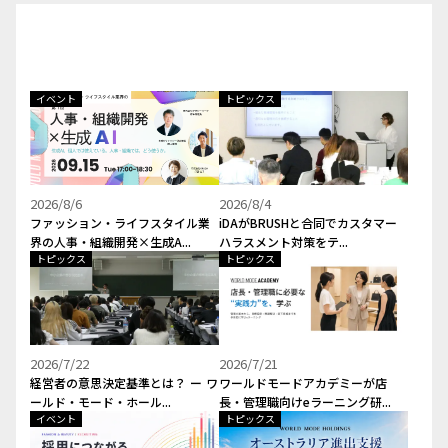
イベント
トピックス
2026/8/6
2026/8/4
ファッション・ライフスタイル業
iDAがBRUSHと合同でカスタマー
界の人事・組織開発×生成A...
ハラスメント対策をテ...
トピックス
トピックス
2026/7/22
2026/7/21
経営者の意思決定基準とは？ ー ワ
ワールドモードアカデミーが店
ールド・モード・ホール...
長・管理職向けeラーニング研...
イベント
トピックス