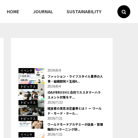
HOME
JOURNAL
SUSTAINABILITY
2026/8/6
イベント
ファッション・ライフスタイル業界の人
事・組織開発×生成A...
2026/8/4
トピックス
iDAがBRUSHと合同でカスタマーハラ
スメント対策をテ...
2026/7/22
トピックス
経営者の意思決定基準とは？ ー ワール
ド・モード・ホール...
2026/7/21
トピックス
ワールドモードアカデミーが店長・管理
職向けeラーニング研...
2026/7/21
イベント