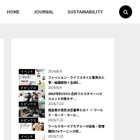
HOME
JOURNAL
SUSTAINABILITY
2026/8/6
イベント
ファッション・ライフスタイル業界の人
事・組織開発×生成A...
2026/8/4
トピックス
iDAがBRUSHと合同でカスタマーハラ
スメント対策をテ...
2026/7/22
トピックス
経営者の意思決定基準とは？ ー ワール
ド・モード・ホール...
2026/7/21
トピックス
ワールドモードアカデミーが店長・管理
職向けeラーニング研...
2026/7/21
イベント