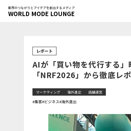
業界のつながりとアイデアを創出するメディア
WORLD MODE LOUNGE
レポート
AIが「買い物を代行する」
「NRF2026」から徹底レ
マーケティング
海外進出
店舗運営
#集客
#ビジネス
#海外進出