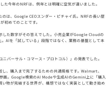
が出展した今年のNRFは、例年とは明確に空気が違いました。
は、Google CEOスンダー・ピチャイ氏。NRFの長い歴
れが初めてのことです。
た数字がその答えでした。小売企業がGoogle Cloudの
以上。AIを「試している」段階ではなく、業務の基盤として本
（ユニバーサル・コマース・プロトコル）」の発表でした。
し、購入まで完了するための共通規格です。Walmart、
参画。Google検索のAI Modeや生成AIのGemini上に「購入
買い物が完結する世界が、構想ではなく実装として動き始め