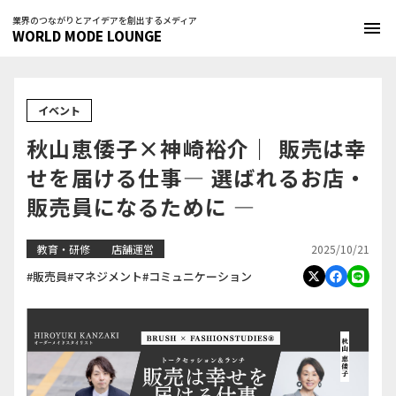
業界のつながりとアイデアを創出するメディア
menu
WORLD MODE LOUNGE
イベント
秋山恵倭子×神崎裕介｜ 販売は幸
せを届ける仕事― 選ばれるお店・
販売員になるために ―
2025/10/21
教育・研修
店舗運営
#販売員
#マネジメント
#コミュニケーション