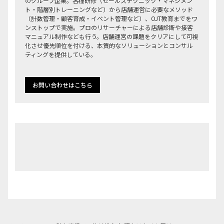
のグループ企業。各種研修（セールステクニック・マネジメン
ト・階層別トレーニングなど）から店舗運営に必要なメソッド
（計数管理・顧客育成・イベント管理など）、OJT教育までをワ
ンストップで実施。プロのリサーチャーによる店舗診断や接客
マニュアル制作なども行う。店舗運営の課題をクリアにして可視
化させ優先順位を付ける、本質的なソリューションとコンサル
ティングを提供している。
お問い合わせはこちら