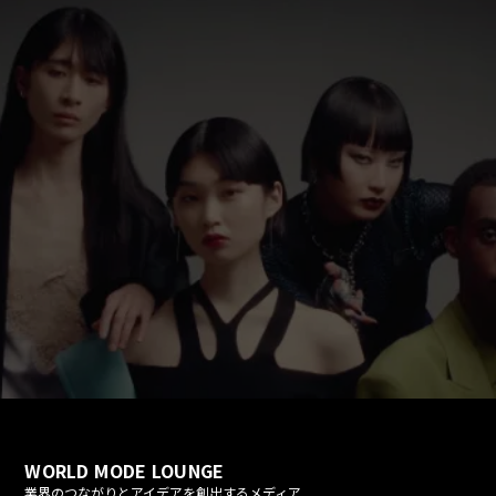
fast_forward
play_arrow
WORLD MODE LOUNGE
業界のつながりとアイデアを創出するメディア