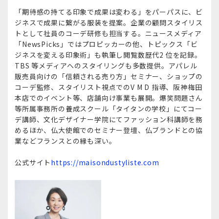
「期待感の持てる印象で成果は変わる」をパーパスに、ビ
ジネスで成果に繋がる服装を提案。企業の顧問スタイリス
トとして社員のコーデ研修も担当する。ニュースメディア
「NewsPicks」ではプロピッカーの他、トピックス「ビ
ジネスを変える印象術」も執筆し閲覧数歴代2 位を記録。
TBS 等メディアへのスタイリングも多数提供。アパレル
販売員向けの「信頼される売り方」セミナー、ショップの
コーデ監修、スタイリスト視点でのV M D 指導、阪神梅田
本店でのイベント等、店舗向け事業も展開。爆笑問題さん
等所属事務所の養成スクール「タイタンの学校」にてコー
デ講師、文化デザイナー学院にてファッション科講師を務
めるほか、仏大使館でのセミナー登壇、仏ブランドとの協
業などフランスとの縁も深い。
公式サイト
https://maisondustyliste.com