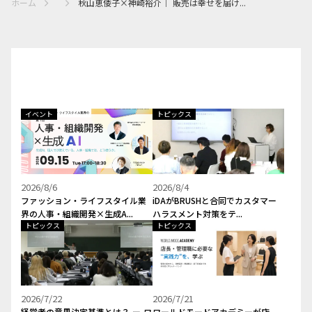
ホーム
秋山恵倭子×神崎裕介｜ 販売は幸せを届け...
イベント
トピックス
2026/8/6
2026/8/4
ファッション・ライフスタイル業
iDAがBRUSHと合同でカスタマー
界の人事・組織開発×生成A...
ハラスメント対策をテ...
トピックス
トピックス
2026/7/22
2026/7/21
経営者の意思決定基準とは？ ー ワ
ワールドモードアカデミーが店