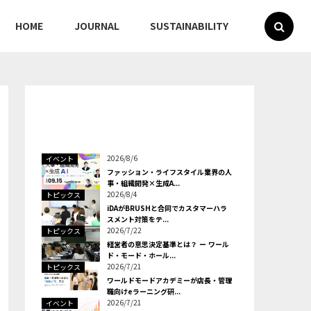
HOME
JOURNAL
SUSTAINABILITY
2026/8/6
イベント
ファッション・ライフスタイル業界の人
事・組織開発×生成A...
2026/8/4
トピックス
iDAがBRUSHと合同でカスタマーハラ
スメント対策をテ...
2026/7/22
トピックス
経営者の意思決定基準とは？ ー ワール
ド・モード・ホール...
2026/7/21
トピックス
ワールドモードアカデミーが店長・管理
職向けeラーニング研...
2026/7/21
イベント