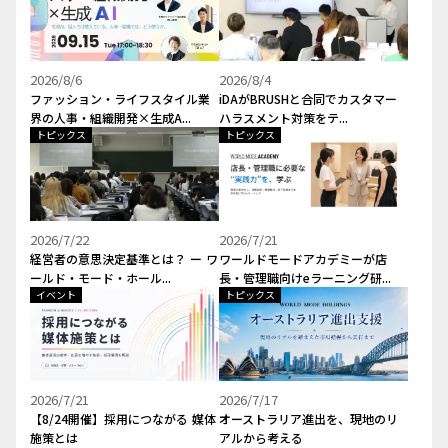
2026/8/6
2026/8/4
ファッション・ライフスタイル業
iDAがBRUSHと合同でカスタマー
界の人事・組織開発×生成A...
ハラスメント対策をテ...
トピックス
トピックス
2026/7/22
2026/7/21
経営者の意思決定基準とは？ ー ワ
ワールドモードアカデミーが店
ールド・モード・ホール...
長・管理職向けeラーニング研...
イベント
トピックス
2026/7/21
2026/7/17
【8/24開催】採用につながる 媒体
オーストラリア進出を、現地のリ
施策とは
アルから考える