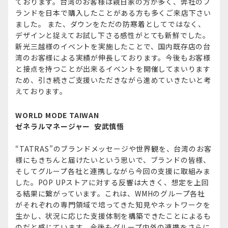
ております。台湾のお客様は親日家の方が多く、弊社のブ
ランドを日本で購入したことがある方も多くご来店下さい
ました。 また、ダウンをただの防寒着としてではなく、
デザインと捉えてお試し下さる感性がとても新鮮でした。
新光三越様のイベントを実施したことで、国内既存店の台
湾のお客様による実績が伸長しております。今後もお客様
と接点を持つことが出来るイベントを開催してまいります
ため、引き続きご支援いただきながら進めていきたいと考
えております。
WORLD MODE TAIWAN
ゼネラルマネージャー 安武慎悟
“TATRAS”のブランドメッセージや世界観を、台湾のお客
様にもきちんと届けたいという思いで、ブランドの皆様、
そしてグループ各社と連携しながら今回の支援に取組みま
した。POP UPストアに対する反響は大きく、想定を上回
る結果に繋がっています。これは、WMHのグループ各社
がそれぞれの専門領域で培ってきた知見やネットワークを
生かし、状況に応じた支援体制を構築できたことによるも
のだと感じています。今後もグループ内外の連携をさらに