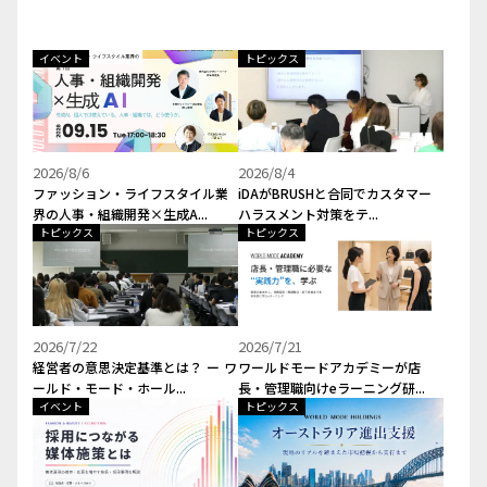
イベント
トピックス
2026/8/6
2026/8/4
ファッション・ライフスタイル業
iDAがBRUSHと合同でカスタマー
界の人事・組織開発×生成A...
ハラスメント対策をテ...
トピックス
トピックス
2026/7/22
2026/7/21
経営者の意思決定基準とは？ ー ワ
ワールドモードアカデミーが店
ールド・モード・ホール...
長・管理職向けeラーニング研...
イベント
トピックス