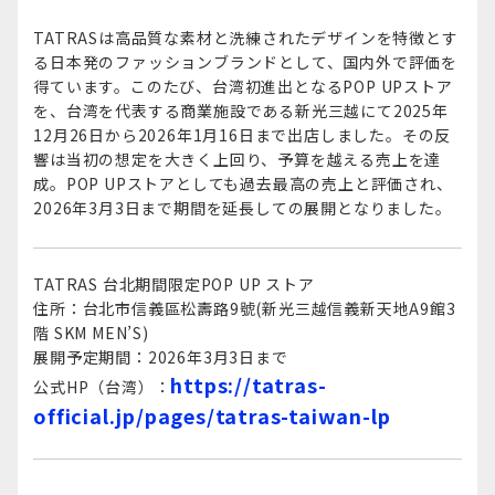
TATRASは高品質な素材と洗練されたデザインを特徴とす
る日本発のファッションブランドとして、国内外で評価を
得ています。このたび、台湾初進出となるPOP UPストア
を、台湾を代表する商業施設である新光三越にて2025年
12月26日から2026年1月16日まで出店しました。その反
響は当初の想定を大きく上回り、予算を越える売上を達
成。POP UPストアとしても過去最高の売上と評価され、
2026年3月3日まで期間を延長しての展開となりました。
TATRAS 台北期間限定POP UP ストア
住所：台北市信義區松壽路9號(新光三越信義新天地A9館3
階 SKM MEN’S)
展開予定期間：2026年3月3日まで
https://tatras-
公式HP（台湾）：
official.jp/pages/tatras-taiwan-lp