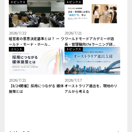
トピックス
トピックス
2026/7/22
2026/7/21
経営者の意思決定基準とは？ ー ワ
ワールドモードアカデミーが店
ールド・モード・ホール...
長・管理職向けeラーニング研...
イベント
トピックス
2026/7/21
2026/7/17
【8/24開催】採用につながる 媒体
オーストラリア進出を、現地のリ
施策とは
アルから考える