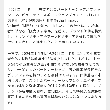
2025年上半期、小売業者とのパートナーシップがファッ
ション、ビューティ、スポーツウェアブランドに対して11
億ドル（約1,600億円）ものMedia Impact
Value®（MIV®）*を創出しました。この数字は、小売業
者が単なる「販売チャネル」を超え、ブランド価値を構築
し、オウンドメディアやアーンドメディアを通じて露出を
牽引する存在へと進化したことを示しています。
一方で、2024年上半期から2025年上半期にかけて小売業
者全体のMIV®は前年比13％減少しました。しかし、トッ
プ50の小売業者は過去3年間でMIV®を66％成長させてお
り、小売業者とのパートナーシップ主導の露出が長期的な
ポテンシャルを持つことを裏付けています。価値重視の市
場において、こうしたパートナーシップはクリエイティブ
な協力体制と測定可能なROI（投資対効果）を提供し、ブ
ランドが新規顧客獲得、認知拡大、そして持続的な成長を
実現するための最も賢明な戦略のひとつとなりつつありま
す。