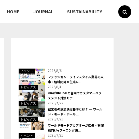
HOME
JOURNAL
SUSTAINABILITY
2026/8/6
イベント
ファッション・ライフスタイル業界の人
事・組織開発×生成A...
2026/8/4
トピックス
iDAがBRUSHと合同でカスタマーハラ
スメント対策をテ...
2026/7/22
トピックス
経営者の意思決定基準とは？ ー ワール
ド・モード・ホール...
2026/7/21
トピックス
ワールドモードアカデミーが店長・管理
職向けeラーニング研...
2026/7/21
イベント