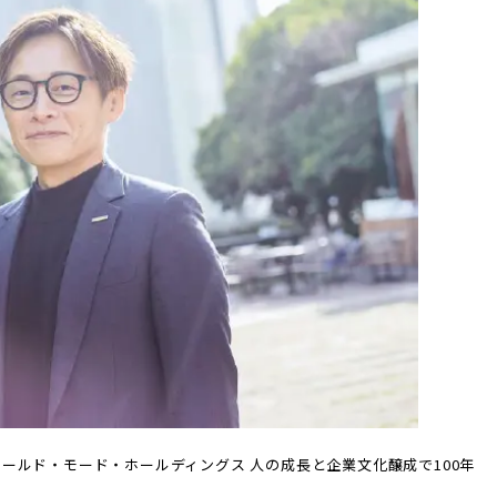
53） 「ワールド・モード・ホールディングス 人の成長と企業文化醸成で100年